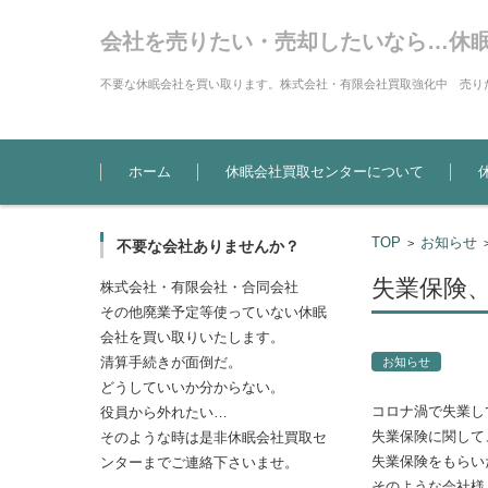
会社を売りたい・売却したいなら…休
不要な休眠会社を買い取ります。株式会社・有限会社買取強化中 売り
コンテンツに移動
ホーム
休眠会社買取センターについて
TOP
お知らせ
>
不要な会社ありませんか？
失業保険
株式会社・有限会社・合同会社
その他廃業予定等使っていない休眠
会社を買い取りいたします。
清算手続きが面倒だ。
お知らせ
どうしていいか分からない。
コロナ渦で失業し
役員から外れたい…
失業保険に関して
そのような時は是非休眠会社買取セ
失業保険をもらい
ンターまでご連絡下さいませ。
そのような会社様