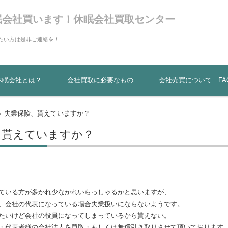
眠会社買います！休眠会社買取センター
たい方は是非ご連絡を！
休眠会社とは？
会社買取に必要なもの
会社売買について FA
失業保険、貰えていますか？
>
、貰えていますか？
ている方が多かれ少なかれいらっしゃるかと思いますが、
、会社の代表になっている場合失業扱いにならないようです。
たいけど会社の役員になってしまっているから貰えない。
・代表者様の会社法人を買取・もしくは無償引き取りさせて頂いております